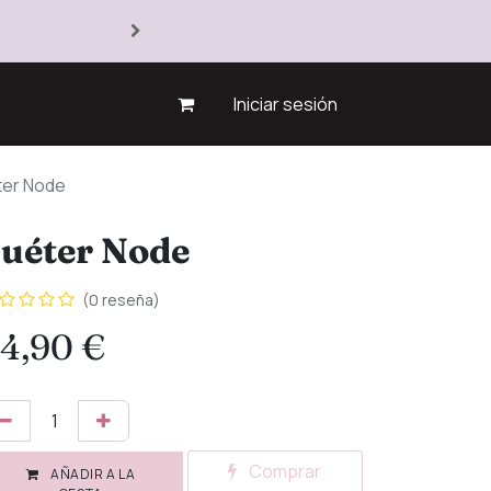
Iniciar sesión
ter Node
uéter Node
(0 reseña)
4,90
€
Comprar
AÑADIR A LA