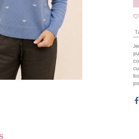
Ta
Je
pu
co
cu
bo
po
s