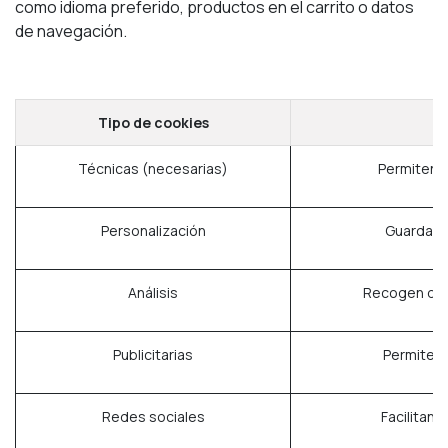
como idioma preferido, productos en el carrito o datos
de navegación.
Tipo de cookies
Técnicas (necesarias)
Permiten l
Personalización
Guardan p
Análisis
Recogen dat
Publicitarias
Permiten 
Redes sociales
Facilitan 