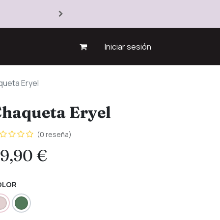
Iniciar sesión
ueta Eryel
haqueta Eryel
(0 reseña)
9,90
€
OLOR