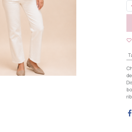
Ta
Ch
de
Di
bo
ri