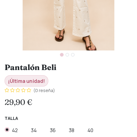
Pantalón Beli
¡Última unidad!
(0 reseña)
29,90
€
TALLA
42
34
36
38
40