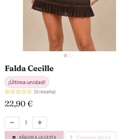
Falda Cecille
¡Última unidad!
(0 reseña)
22,90
€
Comprar ahora
AÑADIR A LA CESTA