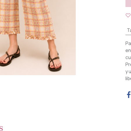
Ta
Pa
en
cu
Pr
y 
li
s