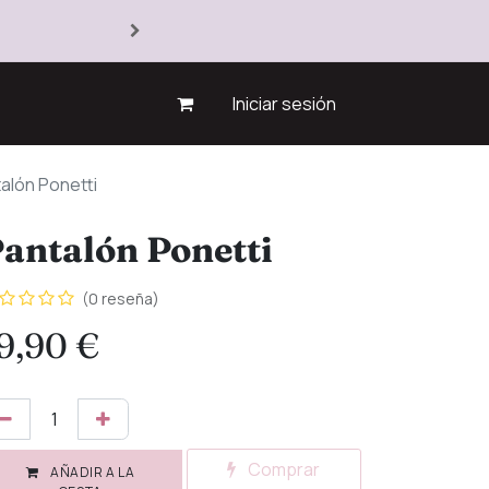
Iniciar sesión
alón Ponetti
antalón Ponetti
(0 reseña)
9,90
€
Comprar
AÑADIR A LA