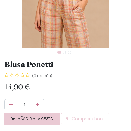
Blusa Ponetti
(0 reseña)
14,90
€
Comprar ahora
AÑADIR A LA CESTA