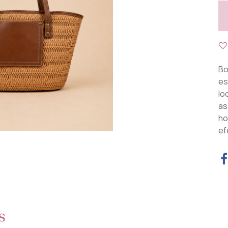
Bo
es
lo
as
ho
ef
s