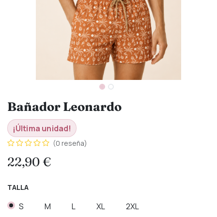
Bañador Leonardo
¡Última unidad!
(0 reseña)
22,90
€
TALLA
S
M
L
XL
2XL