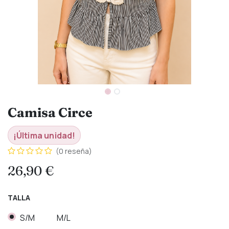
Camisa Circe
¡Última unidad!
(0 reseña)
26,90
€
TALLA
S/M
M/L