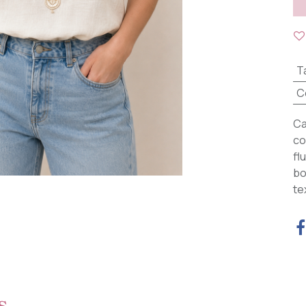
Ta
C
Ca
co
fl
bo
te
s