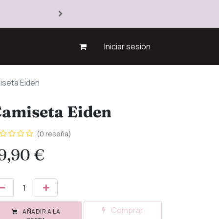
Iniciar sesión
seta Eiden
amiseta Eiden
(0 reseña)
9,90
€
Comprar
AÑADIR A LA