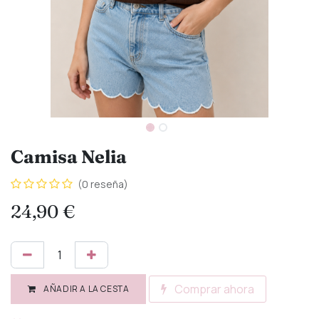
Camisa Nelia
(0 reseña)
24,90
€
Comprar ahora
AÑADIR A LA CESTA