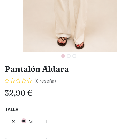
Pantalón Aldara
(0 reseña)
32,90
€
TALLA
S
M
L