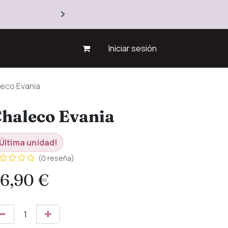
Iniciar sesión
eco Evania
haleco Evania
Última unidad!
(0 reseña)
6,90
€