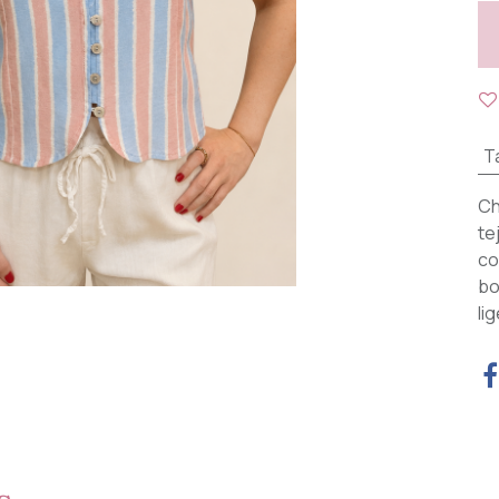
Ta
Ch
te
co
bo
li