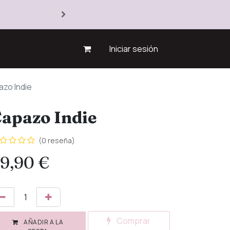
Iniciar sesión
zo Indie
apazo Indie
(0 reseña)
9,90
€
Comprar
AÑADIR A LA