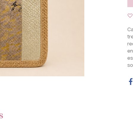
Ca
tr
re
en
es
so
s