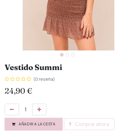
Vestido Summi
(0 reseña)
24,90
€
Comprar ahora
AÑADIR A LA CESTA