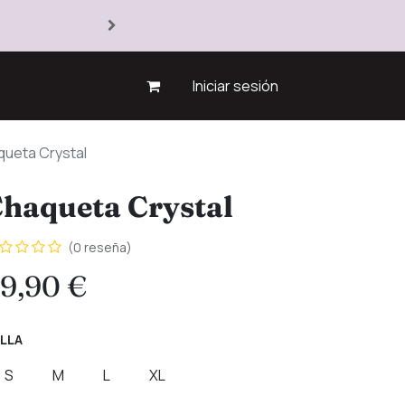
Iniciar sesión
ueta Crystal
haqueta Crystal
(0 reseña)
9,90
€
LLA
S
M
L
XL