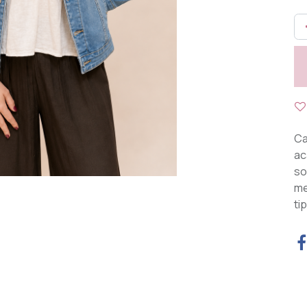
Ca
ac
so
me
ti