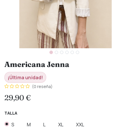
Americana Jenna
¡Última unidad!
(0 reseña)
29,90
€
TALLA
S
M
L
XL
XXL