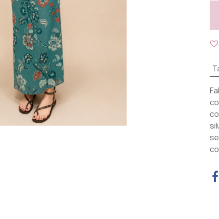
Ta
Fa
co
co
si
se
co