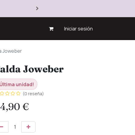
Iniciar sesión
a Joweber
alda Joweber
Última unidad!
(0 reseña)
4,90
€