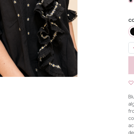
C
Bl
al
fr
co
ac
de