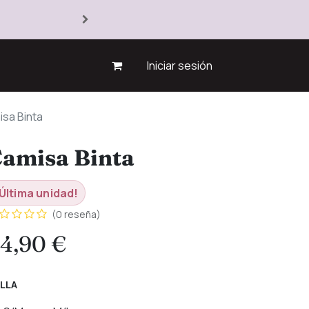
Iniciar sesión
sa Binta
amisa Binta
Última unidad!
(0 reseña)
4,90
€
LLA