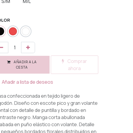
S/M
M/L
OLOR
Comprar
AÑADIR A LA
CESTA
ahora
Añadir a lista de deseos
usa confeccionada en tejido ligero de
godón. Diseño con escote pico y gran volante
ontal con detalle de puntilla y bordado en
ntraste negro. Manga corta abullonada
abada en puño elástico con volante. Detalle
 pequeños bordados florales distribuidos en