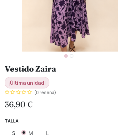
Vestido Zaira
¡Última unidad!
(0 reseña)
36,90
€
TALLA
S
M
L