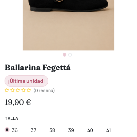
Bailarina Fegettá
¡Última unidad!
(0 reseña)
19,90
€
TALLA
36
37
38
39
40
41