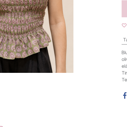
Ta
Bl
ol
el
Ti
Te