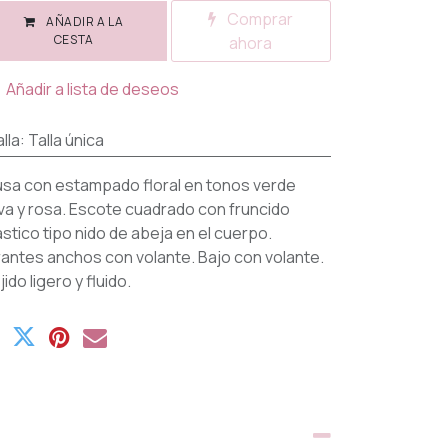
Comprar
AÑADIR A LA
CESTA
ahora
Añadir a lista de deseos
lla
:
Talla única
usa con estampado floral en tonos verde
iva y rosa. Escote cuadrado con fruncido
ástico tipo nido de abeja en el cuerpo.
rantes anchos con volante. Bajo con volante.
jido ligero y fluido.