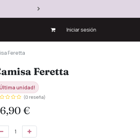
Iniciar sesión
sa Feretta
amisa Feretta
Última unidad!
(0 reseña)
6,90
€