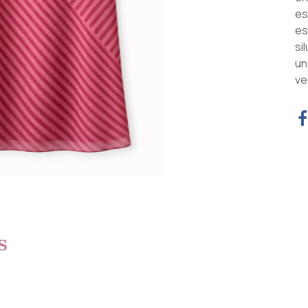
es
es
si
un
ve
s