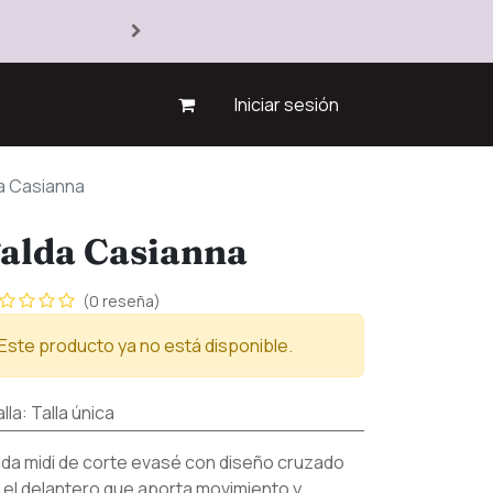
Iniciar sesión
a Casianna
alda Casianna
(0 reseña)
Este producto ya no está disponible.
lla
:
Talla única
lda midi de corte evasé con diseño cruzado
 el delantero que aporta movimiento y