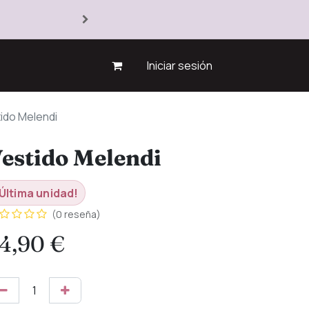
Iniciar sesión
ido Melendi
estido Melendi
Última unidad!
(0 reseña)
4,90
€