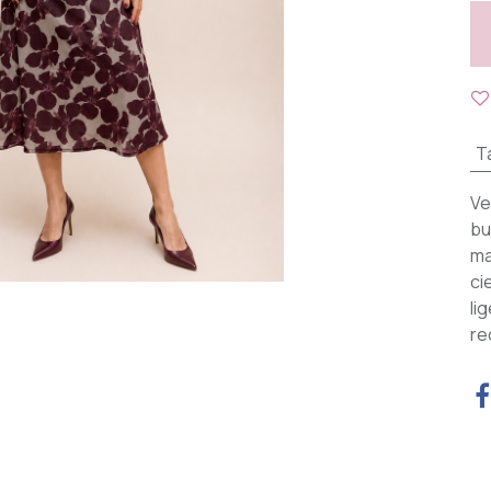
Ta
Ve
bu
ma
ci
li
re