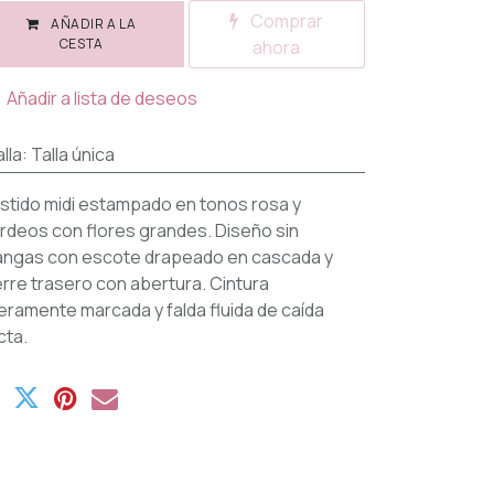
Comprar
AÑADIR A LA
CESTA
ahora
Añadir a lista de deseos
lla
:
Talla única
stido midi estampado en tonos rosa y
rdeos con flores grandes. Diseño sin
ngas con escote drapeado en cascada y
erre trasero con abertura. Cintura
geramente marcada y falda fluida de caída
cta.