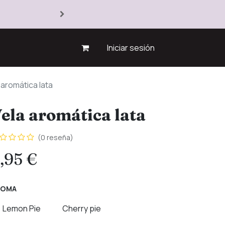
Iniciar sesión
 aromática lata
ela aromática lata
(0 reseña)
,95
€
ROMA
Lemon Pie
Cherry pie