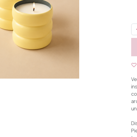
Ve
in
co
ar
un
Di
Pi