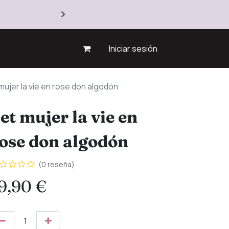
Iniciar sesión
mujer la vie en rose don algodón
et mujer la vie en
ose don algodón
(0 reseña)
9,90
€