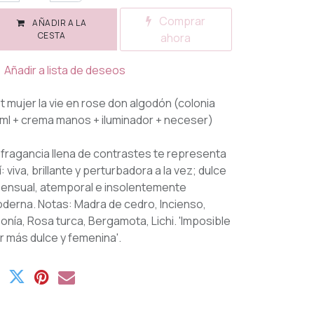
Comprar
AÑADIR A LA
CESTA
ahora
Añadir a lista de deseos
t mujer la vie en rose don algodón (colonia
ml + crema manos + iluminador + neceser)
 fragancia llena de contrastes te representa
í: viva, brillante y perturbadora a la vez; dulce
sensual, atemporal e insolentemente
derna. Notas: Madra de cedro, Incienso,
onía, Rosa turca, Bergamota, Lichi. 'Imposible
r más dulce y femenina'.