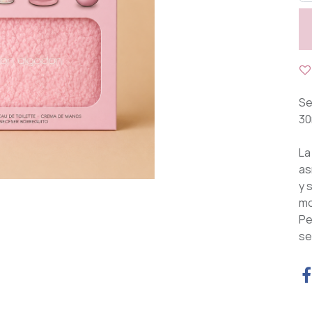
Se
30
La
as
y 
mo
Pe
se