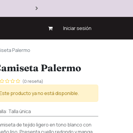
Iniciar sesión
iseta Palermo
amiseta Palermo
(0 reseña)
Este producto ya no está disponible.
lla
:
Talla única
miseta de tejido ligero en tono blanco con
seño liso. Presenta cuello redondo y manga