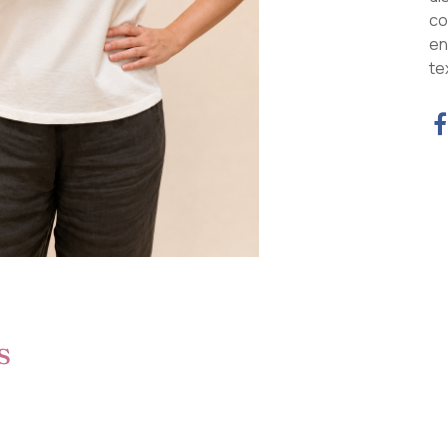
co
en
te
s