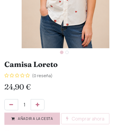
Camisa Loreto
(0 reseña)
24,90
€
Comprar ahora
AÑADIR A LA CESTA