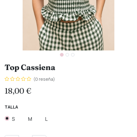
Top Cassiena
(0 reseña)
18,00
€
TALLA
S
M
L