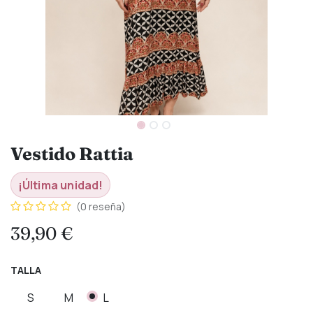
Vestido Rattia
¡Última unidad!
(0 reseña)
39,90
€
TALLA
S
M
L