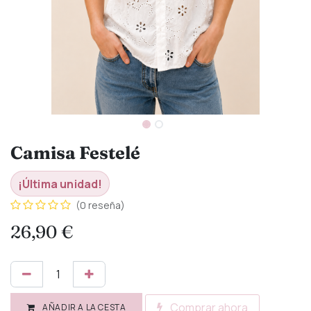
Camisa Festelé
¡Última unidad!
(0 reseña)
26,90
€
Comprar ahora
AÑADIR A LA CESTA