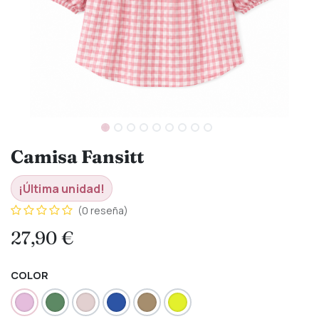
Camisa Fansitt
¡Última unidad!
(0 reseña)
27,90
€
COLOR