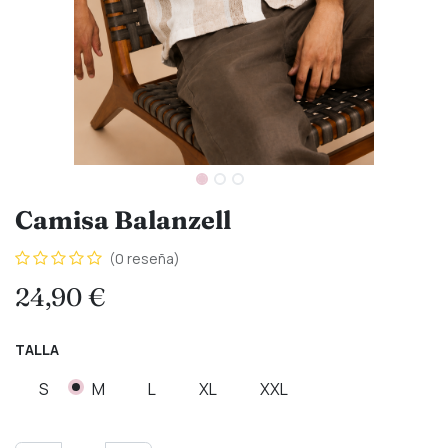
Camisa Balanzell
(0 reseña)
24,90
€
TALLA
S
M
L
XL
XXL