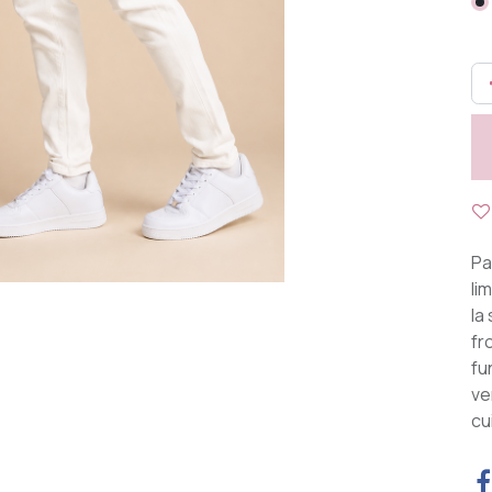
Pa
li
la
fr
fu
ve
cu