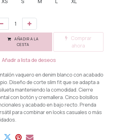
XS
S
M
L
XL
Comprar
AÑADIR A LA
CESTA
ahora
Añadir a lista de deseos
ntalón vaquero en denim blanco con acabado
mpio. Diseño de corte slim fit que se adapta a
 silueta manteniendo la comodidad. Cierre
ontal con botón y cremallera. Cinco bolsillos
ncionales y acabado en bajo recto. Prenda
rsátil para combinar en looks casuales o más
idados.