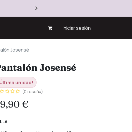
Iniciar sesión
alón Josensé
antalón Josensé
Última unidad!
(0 reseña)
9,90
€
LLA