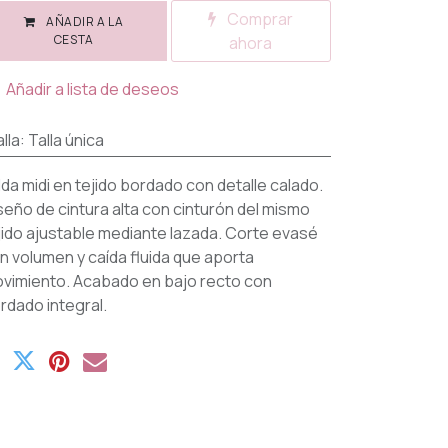
Comprar
AÑADIR A LA
CESTA
ahora
Añadir a lista de deseos
lla
:
Talla única
lda midi en tejido bordado con detalle calado.
seño de cintura alta con cinturón del mismo
jido ajustable mediante lazada. Corte evasé
n volumen y caída fluida que aporta
vimiento. Acabado en bajo recto con
rdado integral.