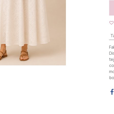
Ta
Fa
Di
te
co
mo
bo