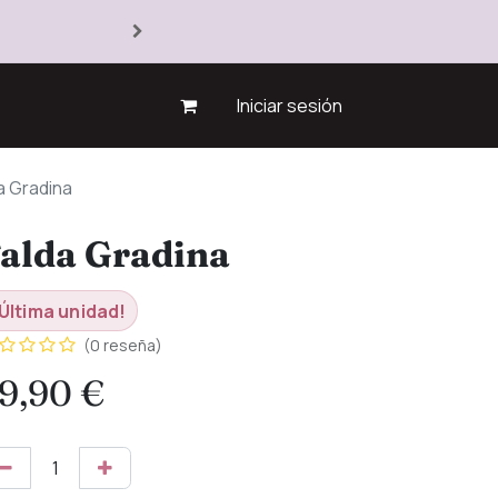
Iniciar sesión
a Gradina
alda Gradina
Última unidad!
(0 reseña)
9,90
€