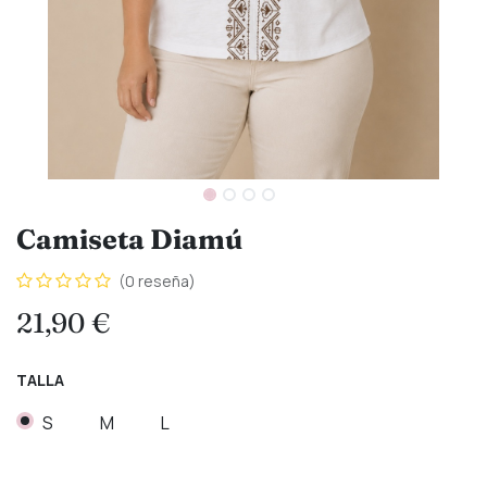
Camiseta Diamú
(0 reseña)
21,90
€
TALLA
S
M
L