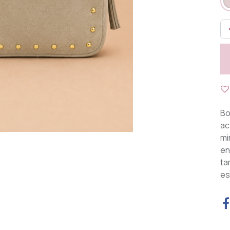
Bo
ac
mi
en
ta
est