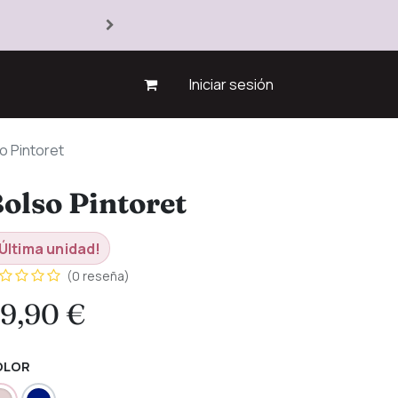
Iniciar sesión
o Pintoret
olso Pintoret
Última unidad!
(0 reseña)
9,90
€
OLOR