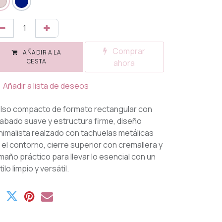
Comprar
AÑADIR A LA
CESTA
ahora
Añadir a lista de deseos
lso compacto de formato rectangular con
abado suave y estructura firme, diseño
nimalista realzado con tachuelas metálicas
 el contorno, cierre superior con cremallera y
maño práctico para llevar lo esencial con un
ilo limpio y versátil.