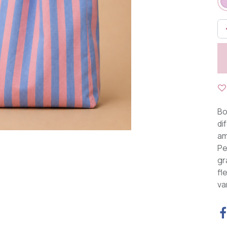
Bo
di
am
Pe
gr
fl
va