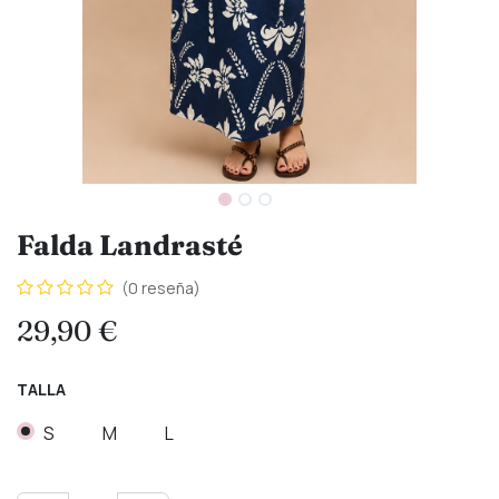
Falda Landrasté
(0 reseña)
29,90
€
TALLA
S
M
L