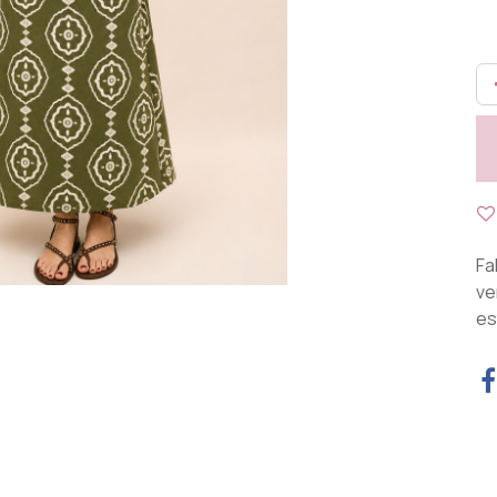
Fa
ve
est