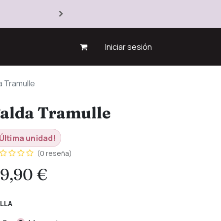
Iniciar sesión
a Tramulle
alda Tramulle
Última unidad!
(0 reseña)
9,90
€
LLA