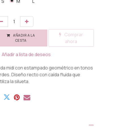
S
M
L
Comprar
AÑADIR A LA
CESTA
ahora
Añadir a lista de deseos
lda midi con estampado geométrico en tonos
rdes. Diseño recto con caída fluida que
iliza la silueta.