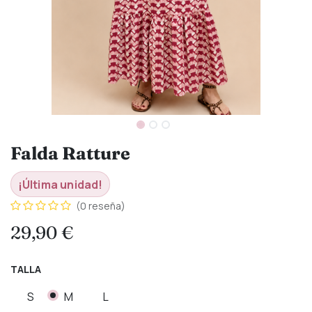
Falda Ratture
¡Última unidad!
(0 reseña)
29,90
€
TALLA
S
M
L