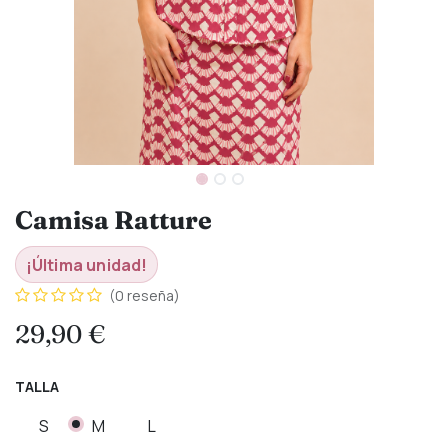
Camisa Ratture
¡Última unidad!
(0 reseña)
29,90
€
TALLA
S
M
L