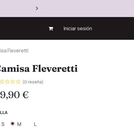
Iniciar sesión
sa Fleveretti
amisa Fleveretti
(0 reseña)
9,90
€
LLA
S
M
L