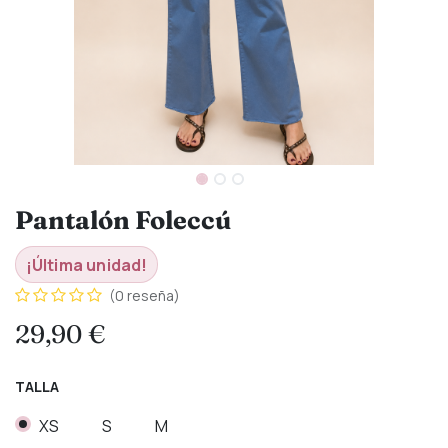
Pantalón Foleccú
¡Última unidad!
(0 reseña)
29,90
€
TALLA
XS
S
M