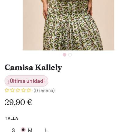
Camisa Kallely
¡Última unidad!
(0 reseña)
29,90
€
TALLA
S
M
L