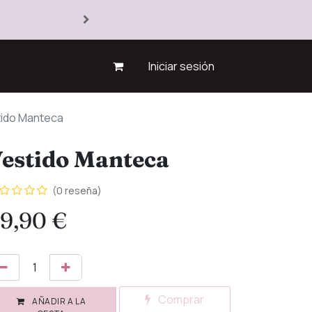
Iniciar sesión
tido Manteca
estido Manteca
(0 reseña)
9,90
€
Comprar
AÑADIR A LA