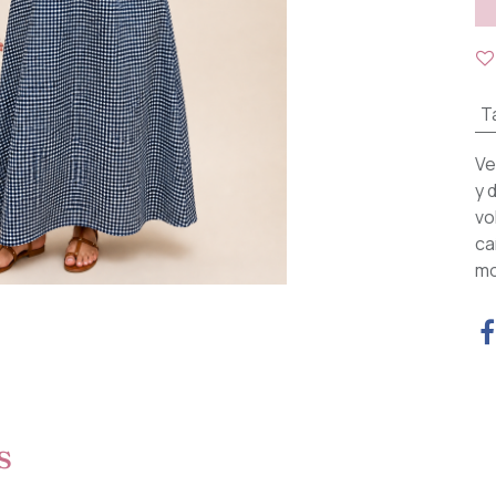
Ta
Ve
y 
vo
ca
mo
s