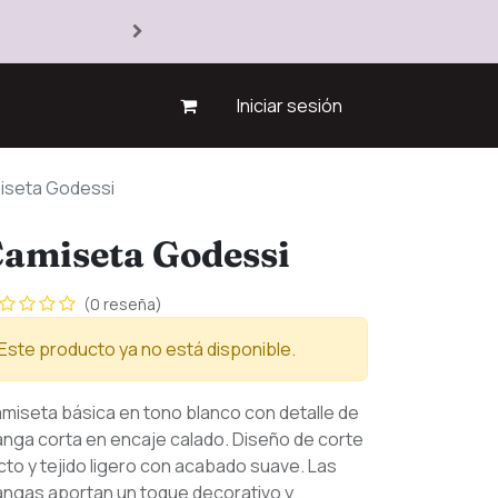
Iniciar sesión
iseta Godessi
amiseta Godessi
(0 reseña)
Este producto ya no está disponible.
miseta básica en tono blanco con detalle de
nga corta en encaje calado. Diseño de corte
cto y tejido ligero con acabado suave. Las
ngas aportan un toque decorativo y