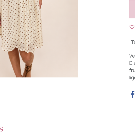
Ta
Ve
Di
fr
li
s