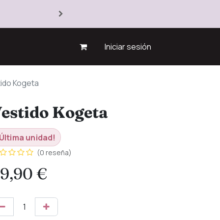
Iniciar sesión
ido Kogeta
estido Kogeta
Última unidad!
(0 reseña)
9,90
€