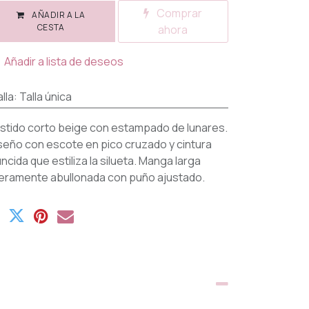
Comprar
AÑADIR A LA
CESTA
ahora
Añadir a lista de deseos
lla
:
Talla única
stido corto beige con estampado de lunares.
seño con escote en pico cruzado y cintura
uncida que estiliza la silueta. Manga larga
geramente abullonada con puño ajustado.