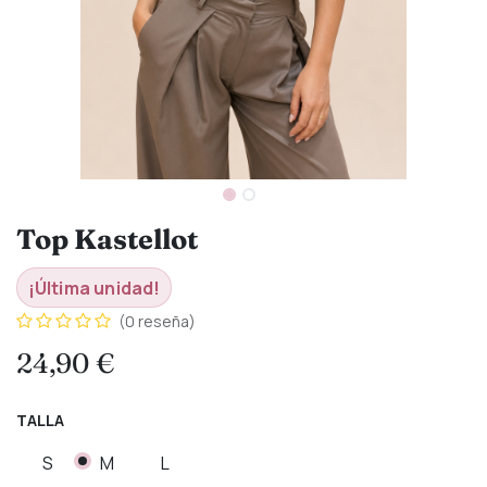
Top Kastellot
¡Última unidad!
(0 reseña)
24,90
€
TALLA
S
M
L